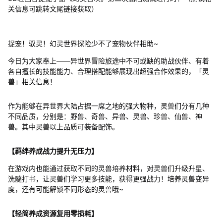
关信息可跳转文尾链接获取）
捉宠！驭灵！幻灵世界探险少不了宠物伙伴相助~
今日为大家奉上——异世界冒险旅途中不可或缺的助战伙伴、有着
各自擅长的技能能力、合理搭配能够展现出超强合作效果的，「灵
兽」相关信息！
作为能够在异世界大陆占据一席之地的强大物种，灵兽们分有几种
不同品质，分别是：野兽、奇兽、异兽、灵兽、珍兽、仙兽、神
兽。其中灵兽以上品质可装备配饰。
【羁绊养成战力提升无压力】
在游戏内也能通过获取不同的灵兽培养材料，对灵兽们升级升星、
洗髓打书，让灵兽们学习更多技能，获得更强战力！培养灵兽变异
度，还有可能解锁不同形态的灵兽哦~
【轻简养成资源复用零损耗】