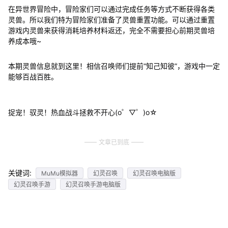
在异世界冒险中，冒险家们可以通过完成任务等方式不断获得各类
灵兽。所以我们特为冒险家们准备了灵兽重置功能。可以通过重置
游戏内灵兽来获得消耗培养材料返还，完全不需要担心前期灵兽培
养成本哦~
本期灵兽信息就到这里！相信召唤师们提前“知己知彼”，游戏中一定
能够百战百胜。
捉宠！驭灵！热血战斗拯救不开心(o゜▽゜)o☆
文章已到底
关键词:
MuMu模拟器
幻灵召唤
幻灵召唤电脑版
幻灵召唤手游
幻灵召唤手游电脑版