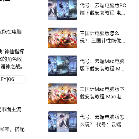
代号：云端电脑版PC
端下载安装教程 电脑
版怎么玩代号：云端
攻略
仅能在电脑
三国计电脑版怎么
玩？ 三国计性能优化
240高帧 游戏多开
演“神仙指挥
后台挂机 按键设置教
富的角色收
代号：云端Mac电脑
程
的诸神之战。
版下载安装教程 Mac
电脑怎么玩代号：云
端攻略
三国计Mac电脑版下
载安装教程 Mac电脑
怎么玩三国计攻略
配市面主流
代号：云端电脑版怎
么玩？ 代号：云端性
高帧率，搭配
能优化240高帧 游戏