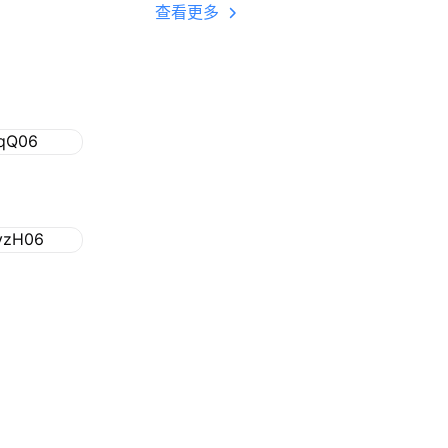
多开 后台挂机 按键
查看更多
设置教程