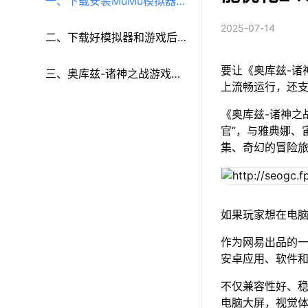
一、下载安装MuMu模拟器和
2025-07-14
《奥库兹-诸神之战》
二、下载好模拟器和游戏后
要让《奥库兹-诸
再参考以下步骤进行设置：
三、奥库兹-诸神之战游戏多
上流畅运行，还
开和键鼠按键等功能设置
《奥库兹-诸神之
官”，与雅典娜、
集、奇幻的冒险
如果玩家想在电脑
作为网易出品的一
安卓应用、软件和
不仅兼容性好、稳
电脑大屏，视觉