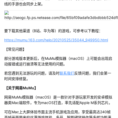
线的手游也会同步上架。
要下载其他渠道（B站、华为等）的游戏，可参考以下教程：
https://mumu.163.com/help/20210525/35044_949950.html
【常见问题】
部分游戏版本更新后，在MuMu模拟器（macOS）上可能会出现启
动报错或运行崩溃等无法使用的问题。
若您遇到无法游玩的问题，请及时
联系我们
反馈问题，我们会第一
时间安排修复。
【关于网易MuMu】
网易MuMu模拟器（macOS）是一款针对手游玩家开发的安卓模拟
器类Mac端软件，专为macOS打造，率先适配Apple M系列芯片。
可在Mac上大屏体验市面主流手机游戏及应用，享受最高达240帧
高帧画面带来的丝滑游戏体验，多开、智能键鼠操作等多样功能满