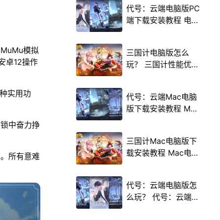
代号：云端电脑版PC
端下载安装教程 电脑
版怎么玩代号：云端
攻略
MuMu模拟
三国计电脑版怎么
安卓12操作
玩？ 三国计性能优化
240高帧 游戏多开
后台挂机 按键设置教
多种实用功
代号：云端Mac电脑
程
版下载安装教程 Mac
电脑怎么玩代号：云
枷锁中奋力挣
端攻略
三国计Mac电脑版下
载安装教程 Mac电脑
满。所有意难
怎么玩三国计攻略
代号：云端电脑版怎
么玩？ 代号：云端性
能优化240高帧 游戏