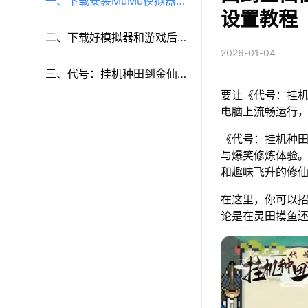
一、下载安装MuMu模拟器和
设置教程
《代号：挂机种田到金仙》
二、下载好模拟器和游戏后
2026-01-04
再参考以下步骤进行设置：
三、代号：挂机种田到金仙
要让《代号：挂机
游戏多开和键鼠按键等功能
电脑上流畅运行
《代号：挂机种
设置
与爆笑修炼体验
和趣味飞升的修
在这里，你可以
论是在灵田摸鱼