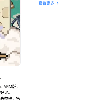
多开 后台挂机 按键
查看更多
设置教程
。
s ARM版，
致好评。
帧高帧率，搭