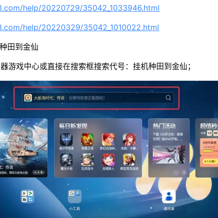
63.com/help/20220729/35042_1033946.html
63.com/help/20220329/35042_1010022.html
机种田到金仙
拟器游戏中心或直接在搜索框搜索代号：挂机种田到金仙；