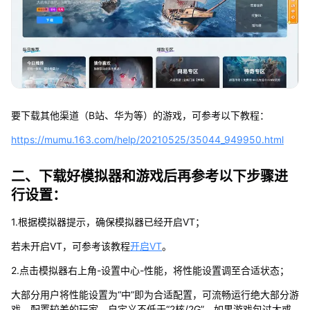
要下载其他渠道（B站、华为等）的游戏，可参考以下教程：
https://mumu.163.com/help/20210525/35044_949950.html
二、下载好模拟器和游戏后再参考以下步骤进
行设置：
1.根据模拟器提示，确保模拟器已经开启VT；
若未开启VT，可参考该教程
开启VT
。
2.点击模拟器右上角-设置中心-性能，将性能设置调至合适状态；
大部分用户将性能设置为“中”即为合适配置，可流畅运行绝大部分游
戏，配置较差的玩家，自定义不低于“2核/2G”，如果游戏包过大或