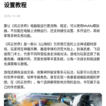
设置教程
2025-12-08
要让《风云世界》电脑版运行更流畅、稳定，可以使用MuMu模拟
器，不仅能在电脑上流畅运行，还支持键位设置、多开运行、高帧
率等多种实用功能。
《风云世界》是一款以《山海经》为背景打造的上古神话题材游
戏，玩家将在神魔共舞、器道争锋的洪荒大陆上，扮演武者、飞羽
或奇门术士，代表不同阵营投身史诗级对决。游戏为玩家还原了装
备炼器、魂器共鸣、灵兽坐骑等丰富系统，让每一次成长和挑战都
充满策略与激情。
游戏还拥有自由交易、收集神异秘宝等多元玩法，玩家可以在庞大
的世界中探索、培养专属角色，甚至实现一夜暴富或崛起商圈的梦
想。在《风云世界》，每个选择都将影响文明的走向，书写属于自
己的传世篇章。