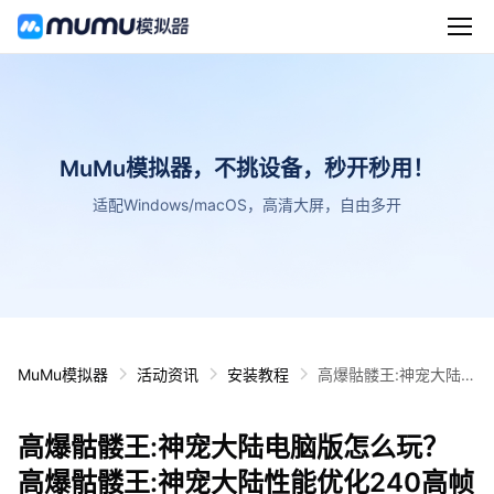
MuMu模拟器，不挑设备，秒开秒用！
适配Windows/macOS，高清大屏，自由多开
MuMu模拟器
活动资讯
安装教程
高爆骷髅王:神宠大陆电
脑版怎么玩？ 高爆骷髅
王:神宠大陆性能优化2
高爆骷髅王:神宠大陆电脑版怎么玩？
40高帧 游戏多开 后台
挂机 按键设置教程
高爆骷髅王:神宠大陆性能优化240高帧