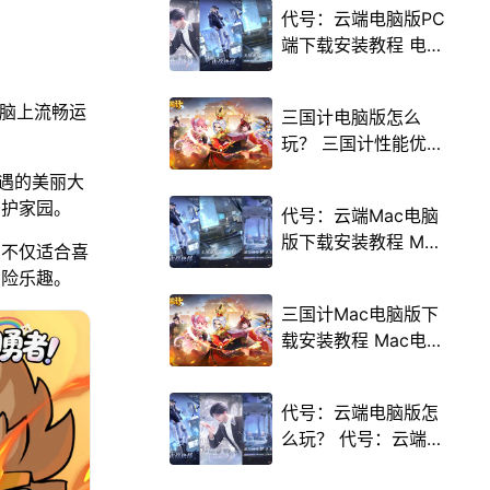
代号：云端电脑版PC
端下载安装教程 电脑
版怎么玩代号：云端
攻略
电脑上流畅运
三国计电脑版怎么
玩？ 三国计性能优化
240高帧 游戏多开
遇的美丽大
后台挂机 按键设置教
守护家园。
代号：云端Mac电脑
程
版下载安装教程 Mac
，不仅适合喜
电脑怎么玩代号：云
冒险乐趣。
端攻略
三国计Mac电脑版下
载安装教程 Mac电脑
怎么玩三国计攻略
代号：云端电脑版怎
么玩？ 代号：云端性
能优化240高帧 游戏