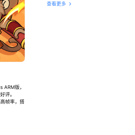
多开 后台挂机 按键
查看更多
设置教程
s ARM版，
致好评。
帧高帧率，搭