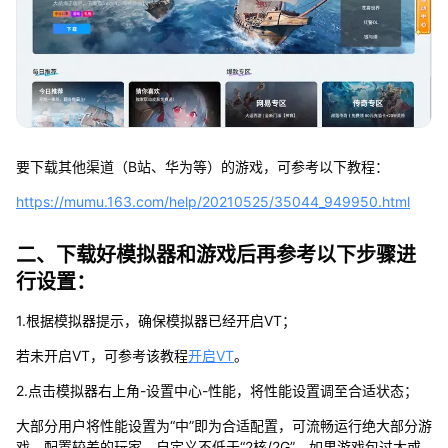
要下载其他渠道（B站、华为等）的游戏，可参考以下教程：
https://mumu.163.com/help/20210525/35044_949950.html
二、下载好模拟器和游戏后再参考以下步骤进
行设置：
1.根据模拟器提示，确保模拟器已经开启VT；
若未开启VT，可参考该教程
开启VT
。
2.点击模拟器右上角-设置中心-性能，将性能设置调至合适状态；
大部分用户将性能设置为“中”即为合适配置，可流畅运行绝大部分游
戏，配置较差的玩家，自定义不低于“2核/2G”，如果游戏包过大或