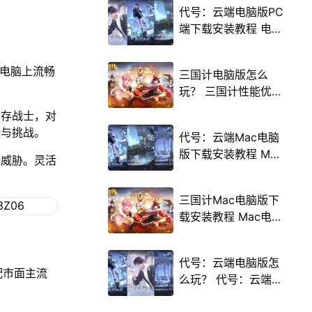
代号：云端电脑版PC
端下载安装教程 电脑
版怎么玩代号：云端
攻略
在电脑上流畅
三国计电脑版怎么
玩？ 三国计性能优化
240高帧 游戏多开
幸存战士，对
后台挂机 按键设置教
险与挑战。
代号：云端Mac电脑
程
版下载安装教程 Mac
物威胁。灵活
电脑怎么玩代号：云
端攻略
三国计Mac电脑版下
载安装教程 Mac电脑
怎么玩三国计攻略
代号：云端电脑版怎
配市面主流
么玩？ 代号：云端性
能优化240高帧 游戏