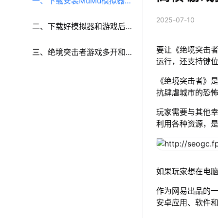
一、下载安装MuMu模拟器和
2025-07-10
《绝境突击者》
二、下载好模拟器和游戏后
要让《绝境突击者
再参考以下步骤进行设置：
三、绝境突击者游戏多开和
运行，还支持键
键鼠按键等功能设置
《绝境突击者》
抗肆虐城市的恐
玩家需要与其他
利用各种资源，
如果玩家想在电脑
作为网易出品的一
安卓应用、软件和