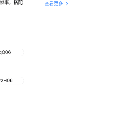
多开 后台挂机 按键
高帧率，搭配
查看更多
设置教程