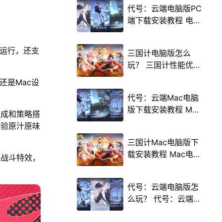
代号：云端电脑版PC
端下载安装教程 电脑
版怎么玩代号：云端
攻略
畅运行，还支
三国计电脑版怎么
玩？ 三国计性能优化
240高帧 游戏多开
，还是Mac设
后台挂机 按键设置教
代号：云端Mac电脑
程
版下载安装教程 Mac
养成和策略搭
电脑怎么玩代号：云
体验原汁原味
端攻略
三国计Mac电脑版下
载安装教程 Mac电脑
的战斗特效，
怎么玩三国计攻略
代号：云端电脑版怎
么玩？ 代号：云端性
能优化240高帧 游戏