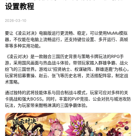
设置教程
2026-03-10
要让《凌云对决》电脑版运行更流畅、稳定，可以使用MuMu模拟
器，不仅能在电脑上流畅运行，还支持键位设置、多开运行、高帧
率等多种实用功能。
《凌云对决》是一款融合三国历史背景与策略卡牌玩法的RPG手
游，采用国风画面与热血战斗体验，带领玩家踏入群雄争霸、战火
纷飞的三国世界。游戏以“招贤纳士、权谋破阵、群雄逐鹿”为核心，
玩家将招募曹操、赵云、张飞等历史名将，灵活搭配阵容，制定战
术策略。
通过独特的武将技能体系与回合制战斗模式，玩家可应对多样的关
卡挑战和强大BOSS。同时，丰富的PVP竞技、公会对抗与城池攻防
玩法，为玩家带来酣畅淋漓的三国争霸体验。