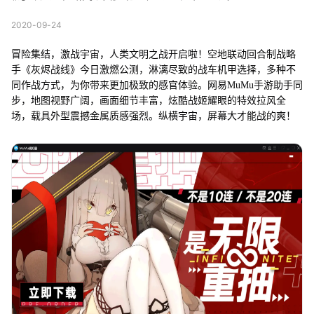
2020-09-24
冒险集结，激战宇宙，人类文明之战开启啦！空地联动回合制战略
手《灰烬战线》今日激燃公测，淋漓尽致的战车机甲选择，多种不
同作战方式，为你带来更加极致的感官体验。网易MuMu手游助手同
步，地图视野广阔，画面细节丰富，炫酷战姬耀眼的特效拉风全
场，载具外型震撼金属质感强烈。纵横宇宙，屏幕大才能战的爽！