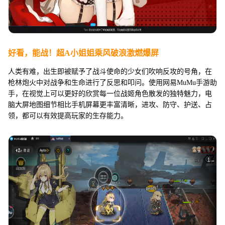
好看，能战！超A小姐姐乘风破浪激燃爆屏
人类有难，出生即被赋予了战斗使命的少女们吹响反攻的号角，在
枪林炮火中对战争和生命进行了反思和叩问。使用网易MuMu手游助
手，在视觉上可以更好的欣赏每一位战姬角色散发的独特魅力，电
脑大屏地图细节相比手机屏幕更丰富清晰，进攻、防守、护送、占
领，都可以有效提高玩家的生存能力。