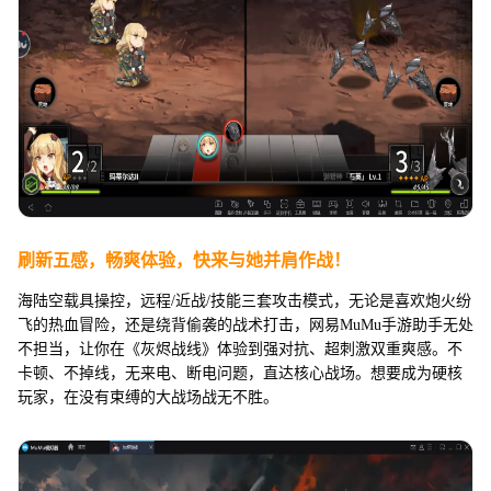
刷新五感，畅爽体验，快来与她并肩作战！
海陆空载具操控，远程/近战/技能三套攻击模式，无论是喜欢炮火纷
飞的热血冒险，还是绕背偷袭的战术打击，网易MuMu手游助手无处
不担当，让你在《灰烬战线》体验到强对抗、超刺激双重爽感。不
卡顿、不掉线，无来电、断电问题，直达核心战场。想要成为硬核
玩家，在没有束缚的大战场战无不胜。