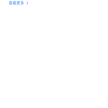
台挂机 按键设置教程
查看更多