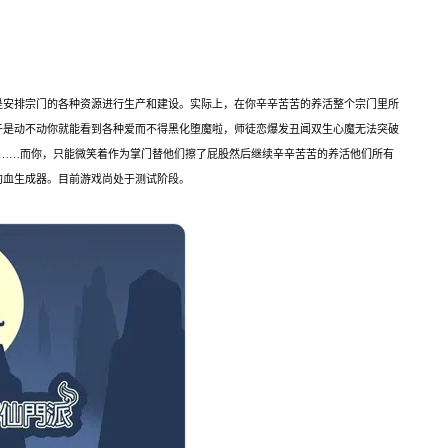
是安排宗门的各种资源进行生产和建设。实际上，在你辛辛苦苦的养活整个宗门里所
于是动不动你就能看到各种爱而不得黑化堕魔啦，师徒恋爆发丑闻双生心魔无法突破
啦……而你，只能微笑着作为掌门替他们擦了屁股然后继续辛辛苦苦的养活他们所有
狗血生成器。目前游戏尚处于测试阶段。