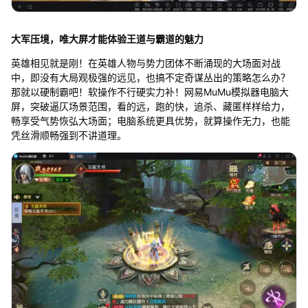
大军压境，唯大屏才能体验王道与霸道的魅力
英雄相见就是刚！在英雄人物与势力团体不断涌现的大场面对战
中，即没有大局观极强的远见，也搞不定奇谋丛出的策略怎么办？
那就以硬制霸吧！软操作不行硬实力补！网易MuMu模拟器电脑大
屏，突破逼仄场景范围，看的远，跑的快，追杀、藏匿样样给力，
畅享受气势恢弘大场面；电脑系统更具优势，就算操作无力，也能
凭丝滑顺畅强到不讲道理。