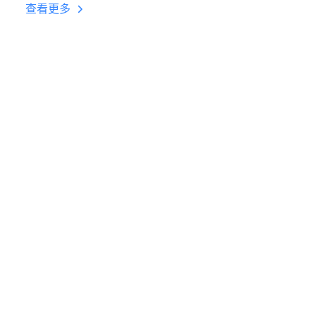
台挂机 按键设置教程
查看更多