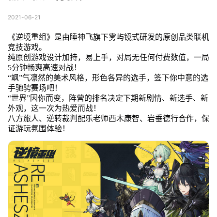
2021-06-21
《逆境重组》是由睡神飞旗下雾屿镜式研发的原创品类联机
竞技游戏。
纯原创游戏设计加持，易上手，对局无任何付费数值，一局
5分钟畅爽高速对战！
“飒”气凛然的美术风格，形色各异的选手，签下你中意的选
手驰骋赛场吧！
“世界”因你而变，阵营的排名决定下期新剧情、新选手、新
外观，这一次为热爱而战！
八方旅人、逆转裁判配乐老师西木康智、岩垂德行合作，保
证游玩氛围体验！