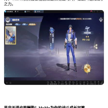
之力。
虽非
天道
也能
酬勤！
MuMu为
你的战斗
成长加筹