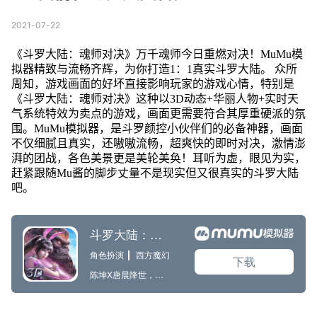
2021-07-22
《斗罗大陆：魂师对决》万千魂师今日重燃对决！MuMu模
拟器精致与流畅齐辉，为你打造1：1真实斗罗大陆。 众所
周知，游戏画面的好坏直接影响玩家的游戏心情，特别是
《斗罗大陆：魂师对决》这种以3D动态+华丽人物+实时天
气系统特效为卖点的游戏，画面更需要符合其厚重硬派的氛
围。MuMu模拟器，是斗罗颜控小伙伴们的必备神器，画面
不仅细腻且真实，还嗷嗷流畅，超爽快的即时对决，激情澎
湃的团战，各色美景更是美轮美奂！耳听为虚，眼见为实，
赶紧跟随Mu酱的脚步丈量不是现实但又很真实的斗罗大陆
吧。