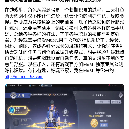
在游戏里，角色从弱到强是一个长期积累的过程，三天打鱼
两天晒网不仅不能让你进阶，还会让你的利刃生锈，反映变
慢。想要成为竞技道路上的老油条，除了持之以恒的摸爬滚
打练习，还要活学活用。诸如竞技可以看各种各样的高手切
磋，总结各种各样的打法，了解各种职业的技能与判定强
弱，升经就需要倍受MuMu用户喜欢的挂机系统了。经验、
材料、跑图、养成各细分成长领域耕耘有术，让你彻底告别
枯燥乏味的任务与刷怪的单调升级模式，想要经验升级就点
自动挂机，想要跑图就设置自动任务，真的是想象不到的实
惠与舒服。现在加入，还有游戏官方加MuMu独家专属公测
好礼馈赠。有礼有趣，好玩不累，我在MuMu等你来约：
http://mumu.163.com