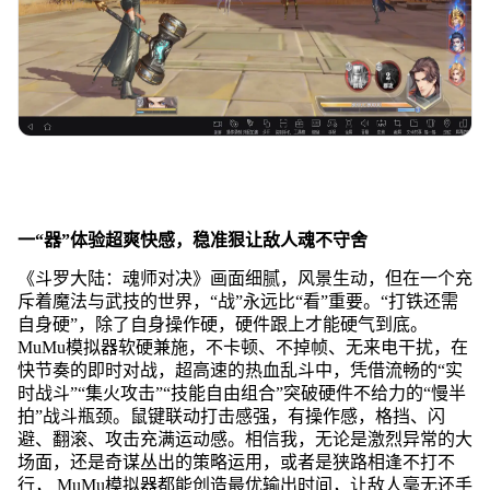
一“器”体验超爽快感，稳准狠让敌人
魂不守舍
《斗罗大陆：魂师对决》画面细腻，风景生动，但在一个充
斥着魔法与武技的世界，“战”永远比“看”重要。“打铁还需
自身硬”，除了自身操作硬，硬件跟上才能硬气到底。
MuMu模拟器软硬兼施，不卡顿、不掉帧、无来电干扰，在
快节奏的即时对战，超高速的热血乱斗中，凭借流畅的“实
时战斗”“集火攻击”“技能自由组合”突破硬件不给力的“慢半
拍”战斗瓶颈。鼠键联动打击感强，有操作感，格挡、闪
避、翻滚、攻击充满运动感。相信我，无论是激烈异常的大
场面，还是奇谋丛出的策略运用，或者是狭路相逢不打不
行， MuMu模拟器都能创造最优输出时间，让敌人毫无还手