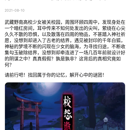
2021-08-10
武藏野南高校少女被关校园，周围环顾四周中，发现身处在
一个暗红房间，耳中传来不知何处发出的尖叫，萦绕在心尖
久久不散的恐惧，以及散落在四周的物品，不甚踏入神社祈
愿，没想到却进入了古老的结界，遇见被封印的千年白狐，
神秘的梦境不断的闪现在少女的脑海，为寻找归途，不断收
集勾玉破除结界，没想到却牵连进了一场几百年前就设计好
的阴谋之中？真真假假？孰是孰非？这背后的真相究竟如
何？
请前行吧！找回属于你的记忆，解开心中的谜团！