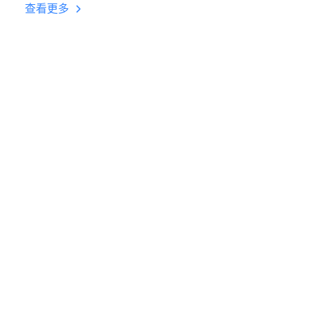
台挂机 按键设置教程
查看更多