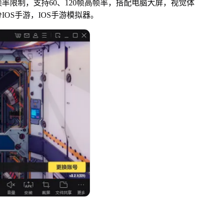
率限制，支持60、120帧高帧率，搭配电脑大屏，视觉体
OS手游，IOS手游模拟器。