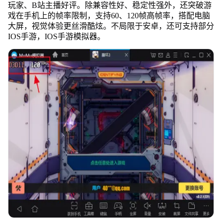
玩家、B站主播好评。除兼容性好、稳定性强外，还突破游
戏在手机上的帧率限制，支持60、120帧高帧率，搭配电脑
大屏，视觉体验更丝滑酷炫。不局限于安卓，还可支持部分
IOS手游，IOS手游模拟器。