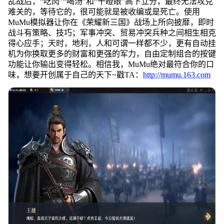
乱战后，“吃肉”“喝汤”和“干瞪眼”高下立分，最终无法攻克
难关的，等待它的，很可能就是被收编或是死亡。使用
MuMu模拟器让你在《荣耀新三国》战场上所向披靡，即时
战斗有策略、技巧；军事冲突、贸易冲突兵种之间相生相克
得心应手；天时，地利，人和可谓一样都不少，更有自动挂
机为你换取更多的财富和更强的军力，自由定制组合的按键
功能让你输出变得轻松。相信我，MuMu绝对最符合你的口
味，想要开创属于自己的天下~戳TA：
http://mumu.163.com