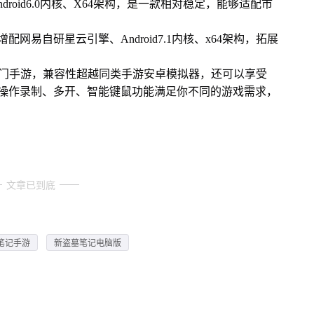
roid6.0内核、X64架构，是一款相对稳定，能够适配市
网易自研星云引擎、Android7.1内核、x64架构，拓展
热门手游，兼容性超越同类手游安卓模拟器，还可以享受
、操作录制、多开、智能键鼠功能满足你不同的游戏需求，
文章已到底
笔记手游
新盗墓笔记电脑版