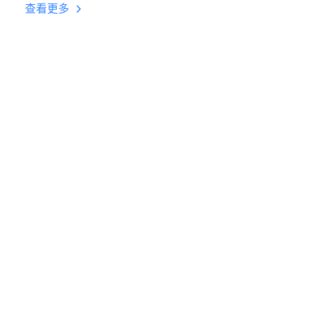
台挂机 按键设置教程
查看更多