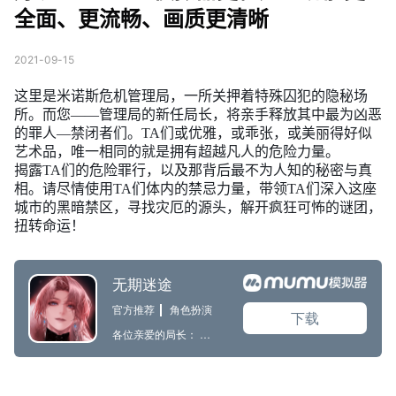
全面、更流畅、画质更清晰
2021-09-15
这里是米诺斯危机管理局，一所关押着特殊囚犯的隐秘场
所。而您——管理局的新任局长，将亲手释放其中最为凶恶
的罪人—禁闭者们。TA们或优雅，或乖张，或美丽得好似
艺术品，唯一相同的就是拥有超越凡人的危险力量。
揭露TA们的危险罪行，以及那背后最不为人知的秘密与真
相。请尽情使用TA们体内的禁忌力量，带领TA们深入这座
城市的黑暗禁区，寻找灾厄的源头，解开疯狂可怖的谜团，
扭转命运！