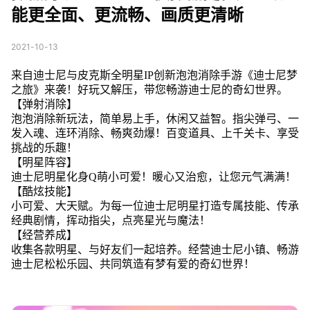
能更全面、更流畅、画质更清晰
2021-10-13
来自迪士尼与皮克斯全明星IP创新泡泡消除手游《迪士尼梦
之旅》来袭！好玩又解压，带您畅游迪士尼的奇幻世界。
【弹射消除】
泡泡消除新玩法，简单易上手，休闲又益智。指尖弹弓、一
发入魂、连环消除、畅爽劲爆！百变道具、上千关卡、享受
挑战的乐趣！
【明星阵容】
迪士尼明星化身Q萌小可爱！暖心又治愈，让您元气满满！
【酷炫技能】
小可爱、大天赋。为每一位迪士尼明星打造专属技能、传承
经典剧情，挥动指尖，点亮星光与魔法！
【经营养成】
收集各款明星、与好友们一起培养。经营迪士尼小镇、畅游
迪士尼松松乐园、共同筑造有梦有爱的奇幻世界！