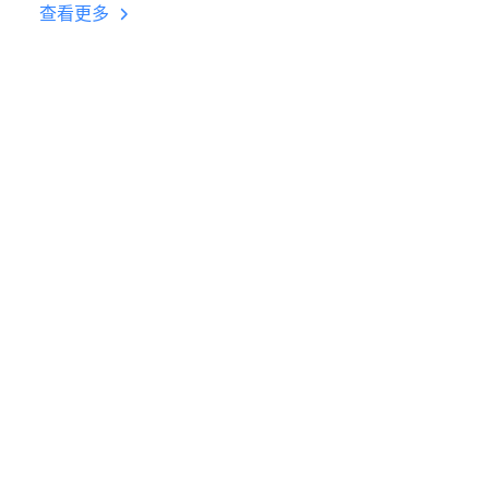
台挂机 按键设置教程
查看更多