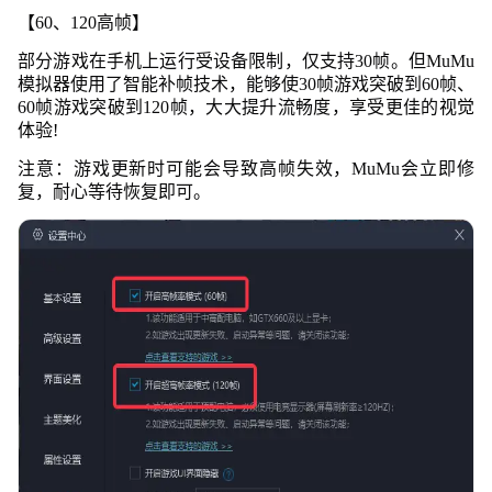
【60、120高帧】
部分游戏在手机上运行受设备限制，仅支持30帧。但MuMu
模拟器使用了智能补帧技术，能够使30帧游戏突破到60帧、
60帧游戏突破到120帧，大大提升流畅度，享受更佳的
视觉
体验!
注意：游戏更新时可能会导致高帧失效，MuMu会立即修
复，耐心等待恢复即可。