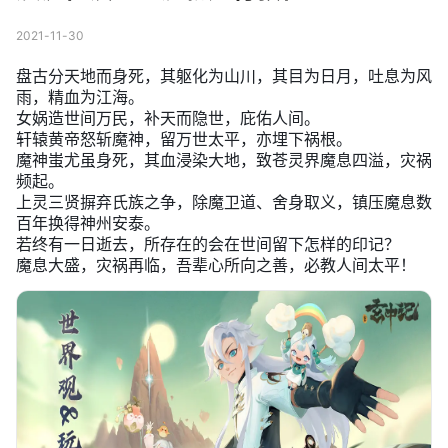
2021-11-30
盘古分天地而身死，其躯化为山川，其目为日月，吐息为风
雨，精血为江海。
女娲造世间万民，补天而隐世，庇佑人间。
轩辕黄帝怒斩魔神，留万世太平，亦埋下祸根。
魔神蚩尤虽身死，其血浸染大地，致苍灵界魔息四溢，灾祸
频起。
上灵三贤摒弃氏族之争，除魔卫道、舍身取义，镇压魔息数
百年换得神州安泰。
若终有一日逝去，所存在的会在世间留下怎样的印记？
魔息大盛，灾祸再临，吾辈心所向之善，必教人间太平！