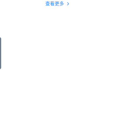
多开 后台挂机 按键
查看更多
设置教程