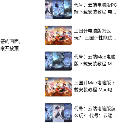
代号：云端电脑版PC
端下载安装教程 电脑
版怎么玩代号：云端
攻略
三国计电脑版怎么
玩？ 三国计性能优化
秘感的画面，
240高帧 游戏多开
大家开放预
后台挂机 按键设置教
代号：云端Mac电脑
程
版下载安装教程 Mac
电脑怎么玩代号：云
端攻略
三国计Mac电脑版下
载安装教程 Mac电脑
怎么玩三国计攻略
代号：云端电脑版怎
么玩？ 代号：云端性
能优化240高帧 游戏