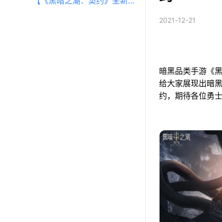
【《黑暗之潮：契约》全新
2021-12-21
体验 自由探索独立成长】
暗黑品类手游《
给大家展现出暗
约，期待各位勇