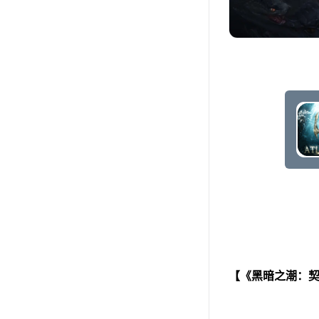
【《黑暗之潮：契