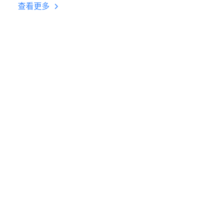
台挂机 按键设置教程
查看更多