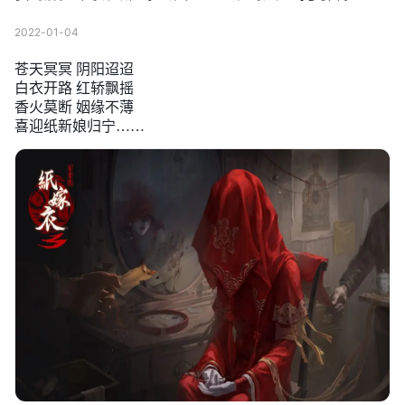
2022-01-04
苍天冥冥 阴阳迢迢
白衣开路 红轿飘摇
香火莫断 姻缘不薄
喜迎纸新娘归宁……