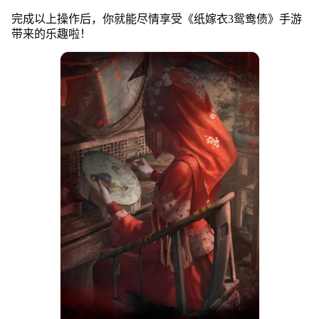
完成以上操作后，你就能尽情享受《纸嫁衣3鸳鸯债》手游
带来的乐趣啦！