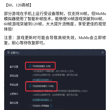
【60、120高帧】
部分游戏在手机上运行受设备限制，仅支持30帧。但MuMu
模拟器使用了智能补帧技术，能够使30帧游戏突破到60帧、
60帧游戏突破到120帧，大大提升流畅度，享受更佳的
视觉
体验!
注意：游戏更新时可能会导致高帧失效，MuMu会立即修
复，耐心等待恢复即可。