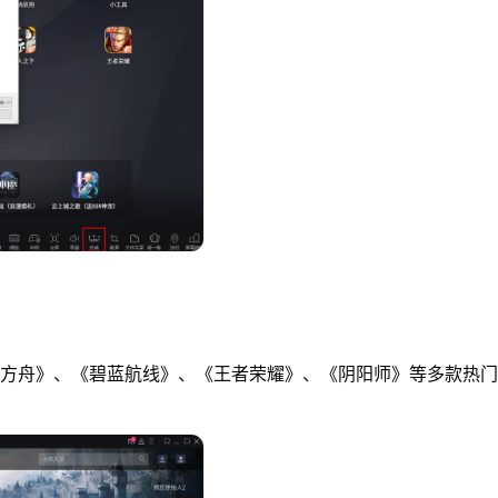
日方舟》、《碧蓝航线》、《王者荣耀》、《阴阳师》等多款热