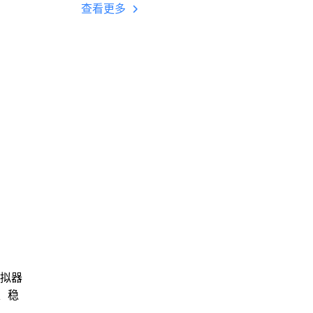
台挂机 按键设置教程
查看更多
模拟器
、稳