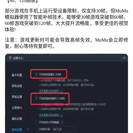
【60、120高帧】
部分游戏在手机上运行受设备限制，仅支持30帧。但MuMu
模拟器使用了智能补帧技术，能够使30帧游戏突破到60帧、
60帧游戏突破到120帧，大大提升流畅度，享受更佳的
视觉
体验!
注意：游戏更新时可能会导致高帧失效，MuMu会立即修
复，耐心等待恢复即可。