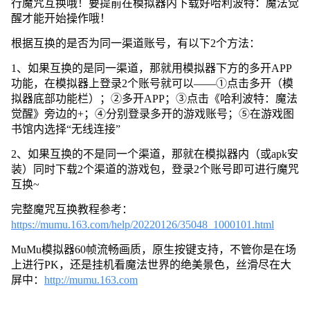
行魔咒互换哦！要提前在模拟器内下载好哈利波特：魔法觉
醒才能开始操作哦！
根据互换的是否为同一渠道账号，有以下2个方法：
1、如果互换的是同一渠道，那就用模拟器下方的多开APP
功能，在模拟器上登录2个账号就可以——①点击多开（模
拟器底部功能栏）；②多开APP；③点击《哈利波特：魔法
觉醒》旁边的+；④分别登录多开的游戏账号；⑤在游戏图
书馆内选择“无线连接”
2、如果互换的不是同一个渠道，那就在模拟器内（或apk安
装）同时下载2个渠道的游戏包，登录2个账号即可进行魔咒
互换~
完整魔咒互换教程参考：
https://mumu.163.com/help/20220126/35048_1000101.html
MuMu模拟器60帧流畅画质，原生按键支持，不管你是在场
上进行PK，还是挂机看魔法世界的绝美景色，丝滑尽在大
屏中：
http://mumu.163.com