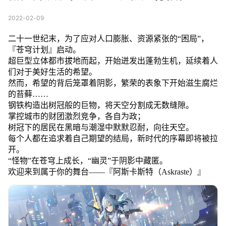
2022-02-09
二十一世纪末，为了应对人口膨胀、资源紧张的“困局”，
『苍穹计划』启动。
超巨型立体都市拔地而起，开始迸发出蓬勃生机，延续着人
们对于美好生活的希望。
然而，希望的背后笼罩着阴影，繁荣的表象下开始滋生腐烂
的苔藓……
钢铁构造出树冠般的巨物，将天空分割成无数缝隙。
掌控城市的财团激烈竞争，各自为政；
树冠下的居民在黑暗与潮湿中默默忍耐，向往天空。
每个人都在追求着自己期望的结局，新时代的序幕即将被拉
开。
“怪物”在苍穹上成长，“幽灵”于阴影中藏匿。
欢迎来到属于你的舞台——『阿斯卡斯特（Askraste）』