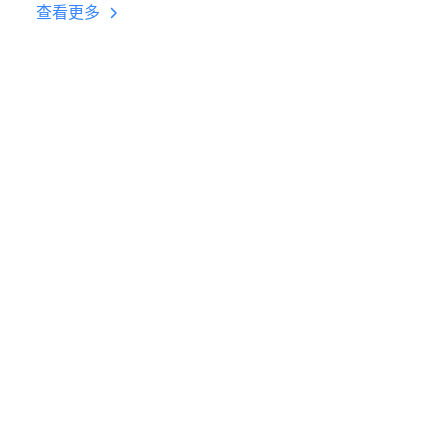
台挂机 按键设置教程
查看更多