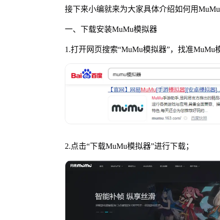
接下来小编就来为大家具体介绍如何用MuM
一、下载安装MuMu模拟器
1.打开网页搜索
“
MuMu模拟器
”
，找准MuM
2.点击
“
下载MuMu模拟器
”
进行下载；