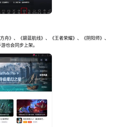
日方舟》、《碧蓝航线》、《王者荣耀》、《阴阳师》、
手游也会同步上架。