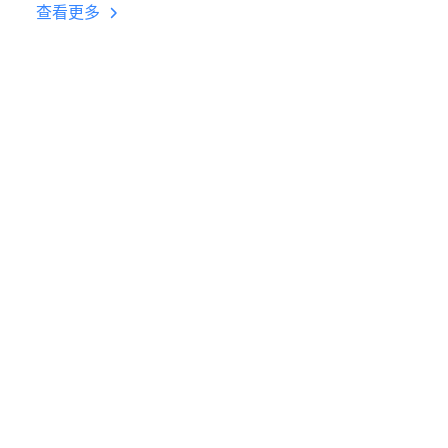
台挂机 按键设置教程
查看更多