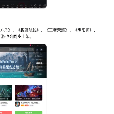
日方舟》、《碧蓝航线》、《王者荣耀》、《阴阳师》、
手游也会同步上架。