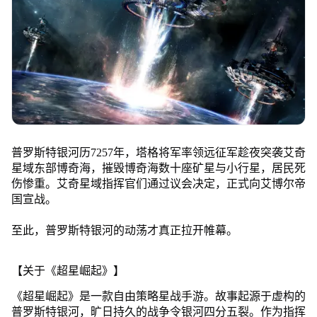
普罗斯特银河历7257年，塔格将军率领远征军趁夜突袭艾奇
星域东部博奇海，摧毁博奇海数十座矿星与小行星，居民死
伤惨重。艾奇星域指挥官们通过议会决定，正式向艾博尔帝
国宣战。
至此，普罗斯特银河的动荡才真正拉开帷幕。
【关于《超星崛起》】
《超星崛起》是一款自由策略星战手游。故事起源于虚构的
普罗斯特银河，旷日持久的战争令银河四分五裂。作为指挥