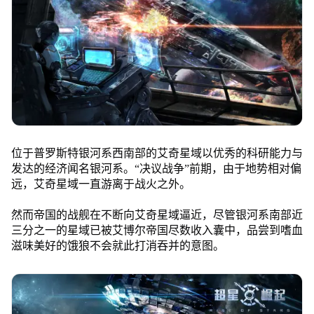
位于普罗斯特银河系西南部的艾奇星域以优秀的科研能力与
发达的经济闻名银河系。“决议战争”前期，由于地势相对偏
远，艾奇星域一直游离于战火之外。
然而帝国的战舰在不断向艾奇星域逼近，尽管银河系南部近
三分之一的星域已被艾博尔帝国尽数收入囊中，品尝到嗜血
滋味美好的饿狼不会就此打消吞并的意图。