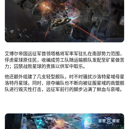
艾博尔帝国远征军首领塔格将军率军驻扎在南部势力范围，
俘虏星球原住民，收编成劳工队随运输舰队发配至矿星做苦
力；囚禁战败星球的贵族以供军中取乐。
他还额外组建了几支轻型舰队，时不时骚扰沙洛特星域母星
洛特丹星球。同时，掠夺编队也不断向被征服星域的商盟舰
队进行毁灭性打击，远征军前行的脚步沾满了鲜血与哀嚎。