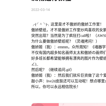
2022-03-14
╭(╯^╰)╮这里是才不傲娇的傲娇工作室！
傲娇壁纸，才不是傲娇工作室炒鸡喜欢的女鹅呢~
突然出现？当然是为了疯狂打call啦！（AWS
为什么要做傲娇壁纸呢？（灵魂拷问！）
傲娇姬（我）：emmm，众所周知！《魂器学
不仅有国内超多知名画师太太和傲娇の画师们的
好多班长都希望能够拥有漂亮的图片作为壁纸
∠)_
然后呢？（继续追问.gif）
傲娇姬（我）：然后我们就斥巨资做了这个
敲小声：live2d皮肤还可以互动呢！想点哪里点哪里~
所以，你可以永远相信院长！