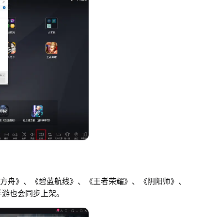
日方舟》、《碧蓝航线》、《王者荣耀》、《阴阳师》、
手游也会同步上架。