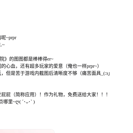
prpr
L~
院》的图图都是棒棒得er~
心血，还有超多玩家的爱意（俺也一样prpr~）
，但是苦于游戏内截图后清晰度不够（痛苦面具_(:з」
爱屁屁（简称应用）！作为礼物，免费送给大家！！！
ღ( ´･ᴗ･` )