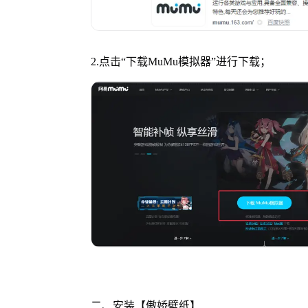
2.点击
“
下载MuMu模拟器
”
进行下载；
二、安装【傲娇壁纸】