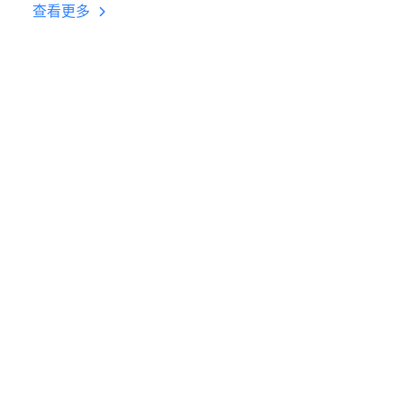
台挂机 按键设置教程
查看更多