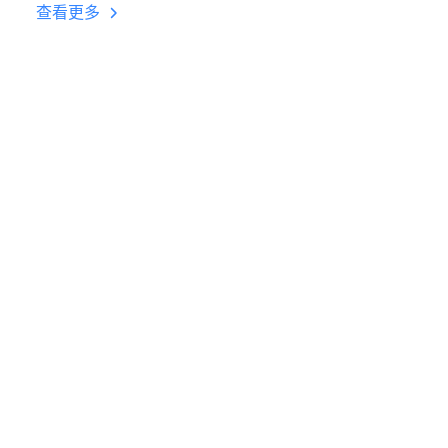
台挂机 按键设置教程
查看更多