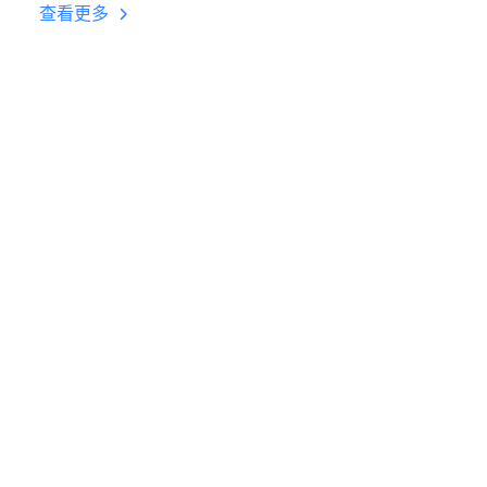
台挂机 按键设置教程
查看更多