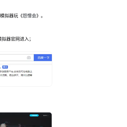
怨憎会
u模拟器玩《
》。
u模拟器官网进入；