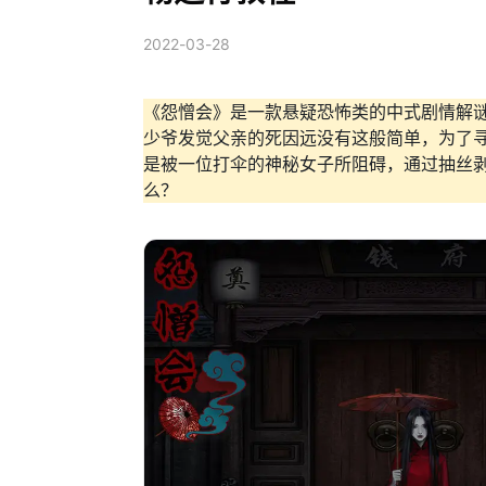
2022-03-28
《怨憎会》是一款悬疑恐怖类的中式剧情解
少爷发觉父亲的死因远没有这般简单，为了
是被一位打伞的神秘女子所阻碍，通过抽丝
么？