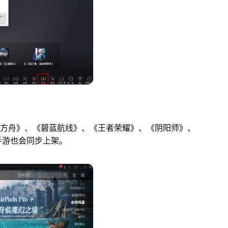
日方舟》、《碧蓝航线》、《王者荣耀》、《阴阳师》、
手游也会同步上架。