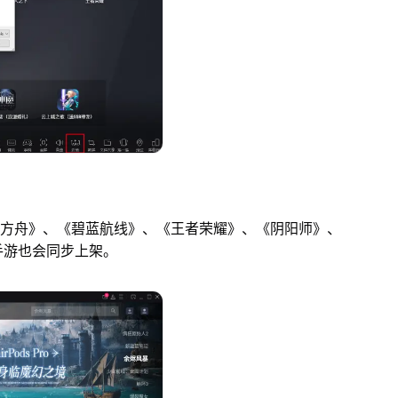
日方舟》、《碧蓝航线》、《王者荣耀》、《阴阳师》、
手游也会同步上架。