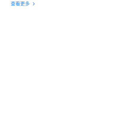
台挂机 按键设置教程
查看更多