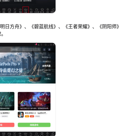
明日方舟》、《碧蓝航线》、《王者荣耀》、《阴阳师》
架。