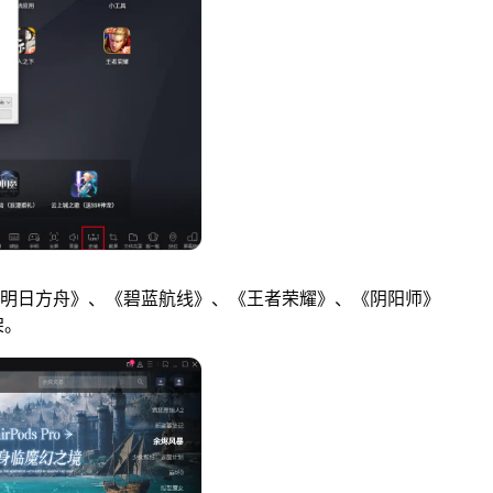
明日方舟》、《碧蓝航线》、《王者荣耀》、《阴阳师》
架。