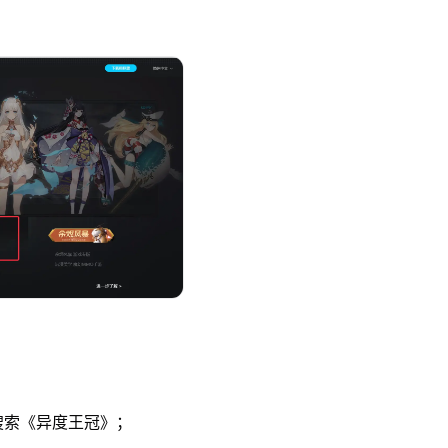
索《异度王冠》；