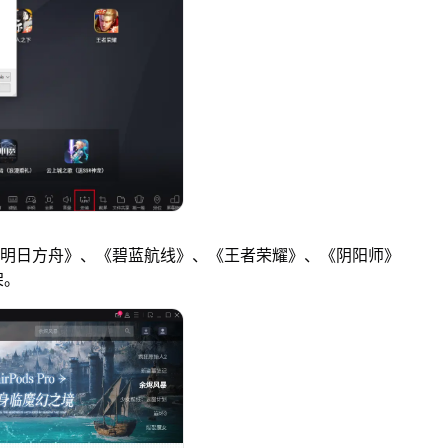
明日方舟》、《碧蓝航线》、《王者荣耀》、《阴阳师》
架。