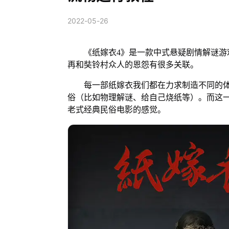
2022-05-26
《纸嫁衣4》是一款中式悬疑剧情解谜游戏
再和奘铃村众人的恩怨有很多关联。
每一部纸嫁衣我们都在力求制造不同的体
俗（比如物理解谜、给自己烧纸等）。而这
老式经典民俗电影的感觉。