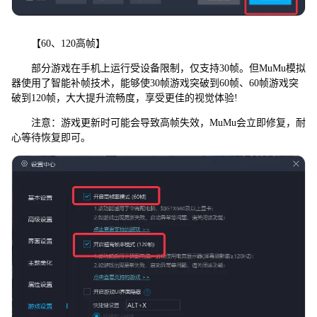
【60、120高帧】
部分游戏在手机上运行受设备限制，仅支持30帧。但MuMu模拟
器使用了智能补帧技术，能够使30帧游戏突破到60帧、60帧游戏突
破到120帧，大大提升流畅度，享受更佳的视觉体验!
注意：游戏更新时可能会导致高帧失效，MuMu会立即修复，耐
心等待恢复即可。