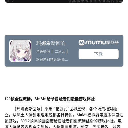
120帧全程流畅，MuMu给予冒险者们最佳游戏体验
《玛娜希斯回响》采用 “箱庭式”世界呈现，各个场景相对独
立，从风土人情到地理地貌都各具特色。MuMu模拟器电脑版深度适
配游戏，60/12帧高帧画面带给冒险者们更流畅丝滑的游戏体验，电
脑大屏场景表现全面到位，人物刻画细腻，动态、光阴特效、背景