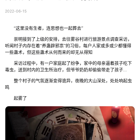
2022-06-15
“这里没有生者，连思想也一起葬去”
崇明接到了上级的安排，去往雾谷村进行旅游景点调查采访，
听闻村子内存在着“养蛊辟邪祟”的习俗，每户人家或多或少都懂得
一些蛊术，但这些蛊术从何而来的却无从得知
采访过程中，有一户家庭起了纷争，家中的母亲逼着孩子吃下
毒虫，送到村内的卫生所治疗，但爷爷奶奶却偷偷带走了孩子...
整个村子的气氛逐渐变得诡异，夜晚的大山深处，处处响起虫
鸣
起雾了